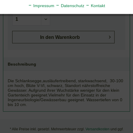
Artikel-Nr.:
130-028
Impressum
Datenschutz
Kontakt
In den
Warenkorb
Beschreibung
Die Schlanksegge,ausläufertreibend, starkwachsend, 30-100
cm hoch, Blüte V-VI, schwarz, Standort nährstoffreiche
Gewässer. Aufgrund ihrer Wuchstärke weniger für den klein
Gartenteich geeignet.Vielmehr für den Einsatz in der
Ingeneurbiologie/Gewässerbau geeignet. Wassertiefen von 0
bis 10 cm.
* Alle Preise inkl. gesetzl. Mehrwertsteuer zzgl.
Versandkosten
und ggf.