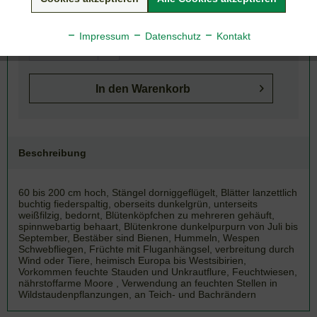
Artikel-Nr.:
130-249
Impressum
Datenschutz
Kontakt
In den
Warenkorb
Beschreibung
60 bis 200 cm hoch, Stängel dorniggeflügelt, Blätter lanzettlich
buchtig fiederspaltig, oberseits dunkelgrün, unterseits
weißfilzig, bedornt, Blütenköpfchen zu mehreren gehäuft,
spinnwebartig behaart, Blütenkrone dunkelpurpurn von Juli bis
September, Bestäber sind Bienen, Hummeln, Wespen
Schwebfliegen, Früchte mit Fluganhängsel, verbreitung durch
Wind oder Tiere, heimisch Europa bis Westsibirien,
Vorkommen feuchte Stauden und Unkrautflure, Feuchtwiesen,
nährstoffarme Moore , Verwendung an feuchten Stellen in
Wildstaudenpflanzungen, an Teich- und Bachrändern