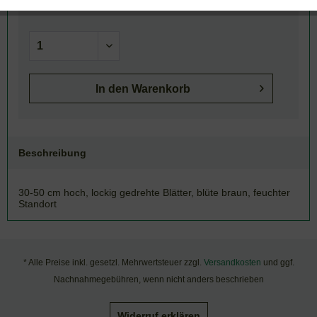
Artikel-Nr.:
130-086
In den
Warenkorb
Beschreibung
30-50 cm hoch, lockig gedrehte Blätter, blüte braun, feuchter
Standort
* Alle Preise inkl. gesetzl. Mehrwertsteuer zzgl.
Versandkosten
und ggf.
Nachnahmegebühren, wenn nicht anders beschrieben
Widerruf erklären