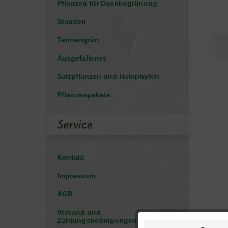
Pflanzen für Dachbegrünung
Stauden
Tannengrün
Ausgefallenes
Salzpflanzen und Halophyten
Pflanzenpakete
Service
Kontakt
Impressum
AGB
Versand und
Zahlungsbedingungen