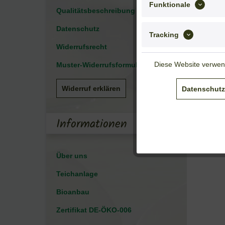
Funktionale
Qualitätsbeschreibung
Datenschutz
Tracking
Widerrufsrecht
Diese Website verwend
Muster-Widerrufsformular
Widerruf erklären
Datenschutz
Informationen
Über uns
Teichanlage
Bioanbau
Zertifikat DE-ÖKO-006