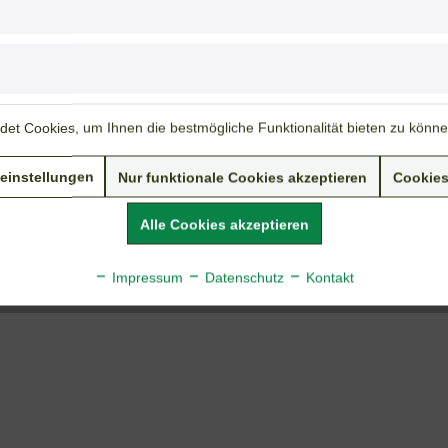
Standort:
halbschattig
Weiterführende Links zu "weiße Sumpfdotterblume"
Fragen zum Artikel?
Weitere Artikel von Tolksdorf & Beckers
et Cookies, um Ihnen die bestmögliche Funktionalität bieten zu könn
einstellungen
Nur funktionale Cookies akzeptieren
Cookies
Alle Cookies akzeptieren
Impressum
Datenschutz
Kontakt