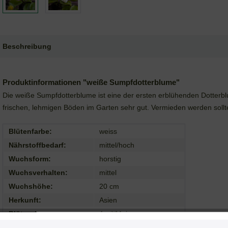
Beschreibung
Produktinformationen "weiße Sumpfdotterblume"
Die weiße Sumpfdotterblume ist eine der ersten erblühenden Dotterb
frischen, lehmigen Böden im Garten sehr gut. Vermieden werden sollt
Blütenfarbe:
weiss
Nährstoffbedarf:
mittel/hoch
Wuchsform:
horstig
Wuchsverhalten:
mittel
Wuchshöhe:
20 cm
Herkunft:
Asien
Blütezeit:
April/Mai
Bodenansprüche:
humos/frisch