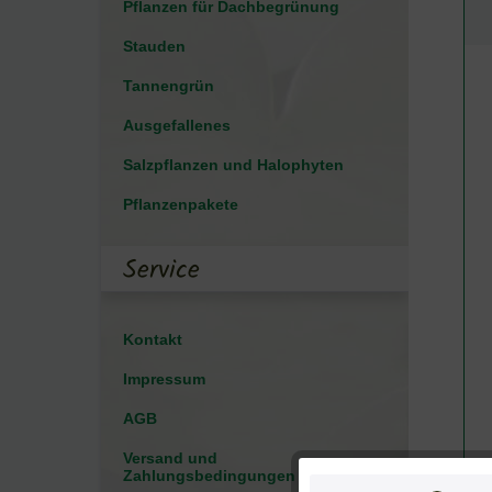
Pflanzen für Dachbegrünung
Stauden
Tannengrün
Ausgefallenes
Salzpflanzen und Halophyten
Pflanzenpakete
Service
Kontakt
Impressum
AGB
Versand und
Zahlungsbedingungen