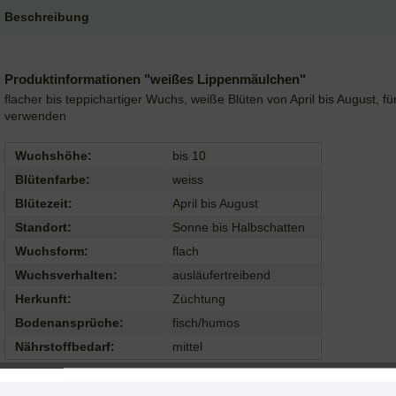
Beschreibung
Produktinformationen "weißes Lippenmäulchen"
flacher bis teppichartiger Wuchs, weiße Blüten von April bis August, 
verwenden
Wuchshöhe:
bis 10
Blütenfarbe:
weiss
Blütezeit:
April bis August
Standort:
Sonne bis Halbschatten
Wuchsform:
flach
Wuchsverhalten:
ausläufertreibend
Herkunft:
Züchtung
Bodenansprüche:
fisch/humos
Nährstoffbedarf:
mittel
Weiterführende Links zu "weißes Lippenmäulchen"