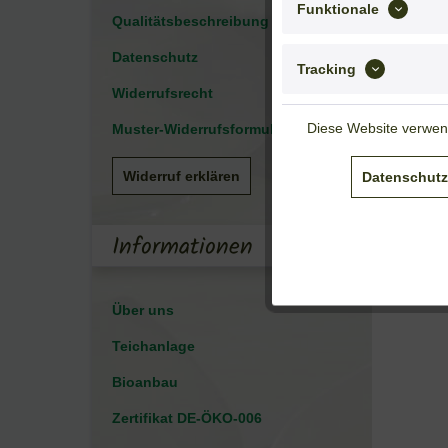
Funktionale
Qualitätsbeschreibung
Datenschutz
Tracking
Widerrufsrecht
Diese Website verwend
Muster-Widerrufsformular
Widerruf erklären
Datenschutz
Informationen
Über uns
Teichanlage
Bioanbau
Zertifikat DE-ÖKO-006