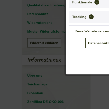
Funktionale
Qualitätsbeschreibung
Datenschutz
Tracking
Widerrufsrecht
Diese Website verwend
Muster-Widerrufsformular
Widerruf erklären
Datenschutz
Informationen
Über uns
Teichanlage
Bioanbau
Zertifikat DE-ÖKO-006