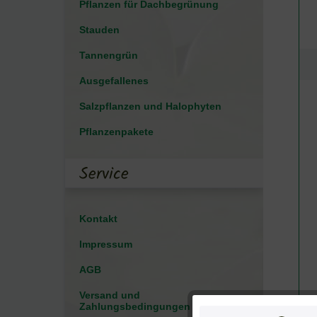
Pflanzen für Dachbegrünung
Stauden
Tannengrün
Ausgefallenes
Salzpflanzen und Halophyten
Pflanzenpakete
Service
Kontakt
Impressum
AGB
Versand und
Zahlungsbedingungen