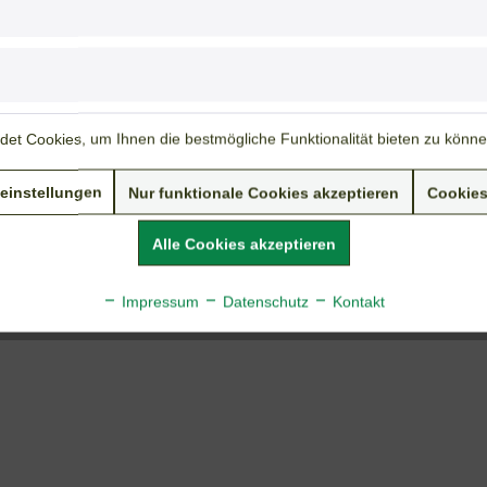
Insekten:
Nektarspender
Bodenansprüche:
frische Böden
Nährstoffbedarf:
mittel
Weiterführende Links zu "Kuckuckslichtnelke"
et Cookies, um Ihnen die bestmögliche Funktionalität bieten zu könn
Fragen zum Artikel?
Weitere Artikel von Tolksdorf & Beckers
einstellungen
Nur funktionale Cookies akzeptieren
Cookies
Alle Cookies akzeptieren
Impressum
Datenschutz
Kontakt