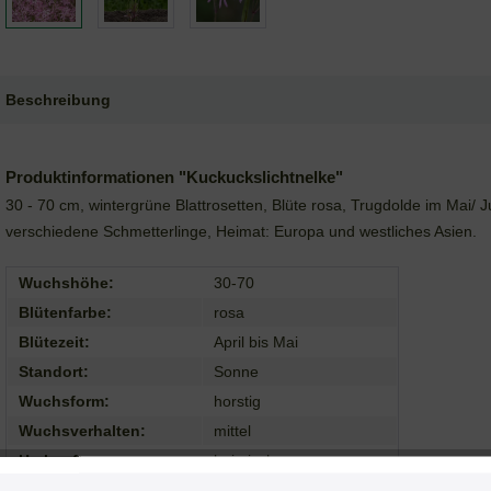
Beschreibung
Produktinformationen "Kuckuckslichtnelke"
30 - 70 cm, wintergrüne Blattrosetten, Blüte rosa, Trugdolde im Mai/ J
verschiedene Schmetterlinge, Heimat: Europa und westliches Asien.
Wuchshöhe:
30-70
Blütenfarbe:
rosa
Blütezeit:
April bis Mai
Standort:
Sonne
Wuchsform:
horstig
Wuchsverhalten:
mittel
Herkunft:
heimisch
Pollen und