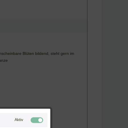
scheinbare Blüten bildend, steht gern im
lanze
Aktiv