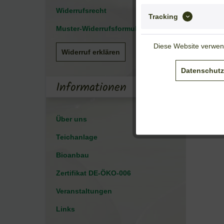
Widerrufsrecht
Tracking
Muster-Widerrufsformular
Diese Website verwend
Widerruf erklären
Datenschutz
Informationen
Über uns
Teichanlage
Bioanbau
Zertifikat DE-ÖKO-006
Veranstaltungen
Links