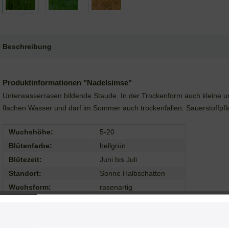
Beschreibung
Produktinformationen "Nadelsimse"
Unterwasserrasen bildende Staude. In der Trockenform auch kleine un
flachen Wasser und darf im Sommer auch trockenfallen. Sauerstoffpf
Wuchshöhe:
5-20
Blütenfarbe:
hellgrün
Blütezeit:
Juni bis Juli
Standort:
Sonne Halbschatten
Wuchsform:
rasenartig
Wuchsverhalten:
Ausläufer
Herkunft:
heimisch
Wassertiefe:
0-40