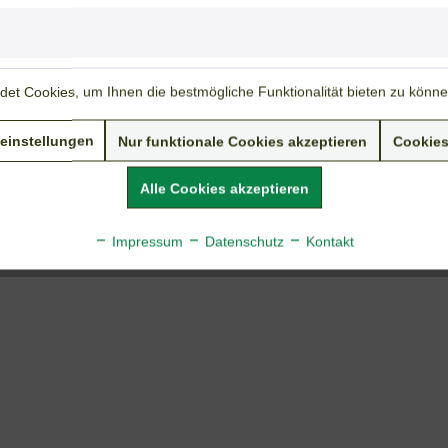
Bodenansprüche:
mineralisch/humos
Nährstoffbedarf:
mittel/hoch
et Cookies, um Ihnen die bestmögliche Funktionalität bieten zu könn
Weiterführende Links zu "Nadelsimse"
Fragen zum Artikel?
Weitere Artikel von Tolksdorf & Beckers
einstellungen
Nur funktionale Cookies akzeptieren
Cookies
Alle Cookies akzeptieren
Impressum
Datenschutz
Kontakt