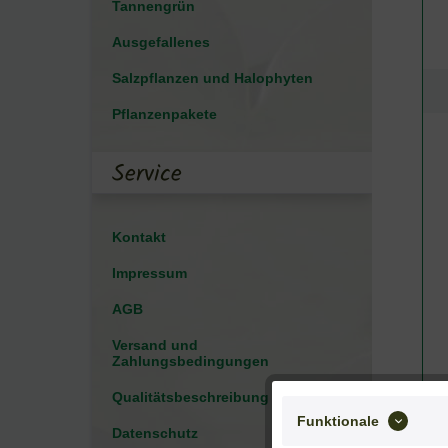
Tannengrün
Ausgefallenes
Salzpflanzen und Halophyten
Pflanzenpakete
Service
Kontakt
Impressum
AGB
Versand und
Zahlungsbedingungen
Qualitätsbeschreibung
Funktionale
Datenschutz