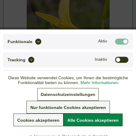
Aktiv
Funktionale
Inaktiv
Tracking
Diese Website verwendet Cookies, um Ihnen die bestmögliche
Funktionalität bieten zu können.
Mehr Informationen
5,50 € *
Datenschutzeinstellungen
inkl. gesetzlicher MwSt.
zzgl. Versandkosten
Nur funktionale Cookies akzeptieren
Lieferzeit: 3-7 Tage
Cookies akzeptieren
Alle Cookies akzeptieren
Sommer-Versandpause vom 05. - 19.07.2026
Artikel-Nr.:
140-087