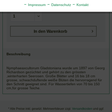
Artikel-Nr.:
140-002
Impressum
Datenschutz
Kontakt
In den
Warenkorb
Beschreibung
Nymphaeaxcultorum Gladstoniana wurde um 1897 von Georg
Richardson gezüchtet und gehört zu den grössten
,winterharten Seerosen. Große Blätter und 16 bis 18 cm
grosse, schwachduftende weiße Blüten die hervorragend für
den Schnitt geeignet sind. Für Wassertiefen von 70 bis 150
cm,für grosse Teiche.
* Alle Preise inkl. gesetzl. Mehrwertsteuer zzgl.
Versandkosten
und ggf.