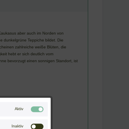
 Kaukasus aber auch im Norden von
e dunkelgrüne Teppiche bildet. Die
cheinen zahlreiche weiße Blüten, die
it hebt er sich deutlich vom
e bevorzugt einen sonnigen Standort, ist
Aktiv
Inaktiv