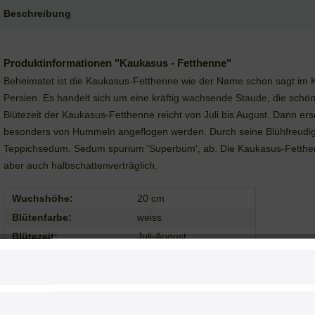
Beschreibung
Produktinformationen "Kaukasus - Fetthenne"
Beheimatet ist die Kaukasus-Fetthenne wie der Name schon sagt im
Persien. Es handelt sich um eine kräftig wachsende Staude, die schön
Blütezeit der Kaukasus-Fetthenne reicht von Juli bis August. Dann ers
besonders von Hummeln angeflogen werden. Durch seine Blühfreudigke
Teppichsedum, Sedum spurium 'Superbum', ab. Die Kaukasus-Fetthenn
aber auch halbschattenverträglich.
Wuchshöhe:
20 cm
Blütenfarbe:
weiss
Blütezeit:
Juli-August
Standort:
sonnig-halbschattig
Wuchsform:
teppichbildend
Wuchsverhalten:
starkwachsend
Herkunft:
Kaukasus, N-Persien