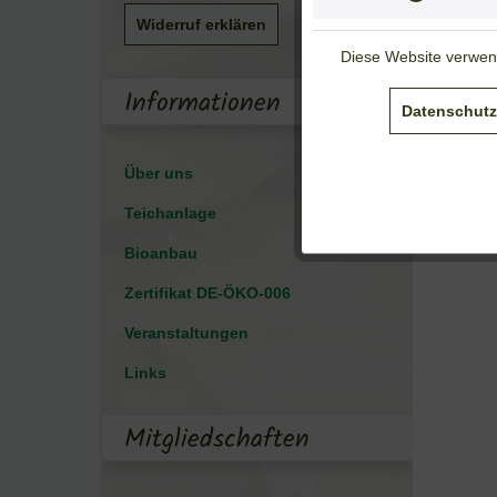
Widerruf erklären
Diese Website verwend
Informationen
Datenschutz
Über uns
Teichanlage
Bioanbau
Zertifikat DE-ÖKO-006
Veranstaltungen
Links
Mitgliedschaften