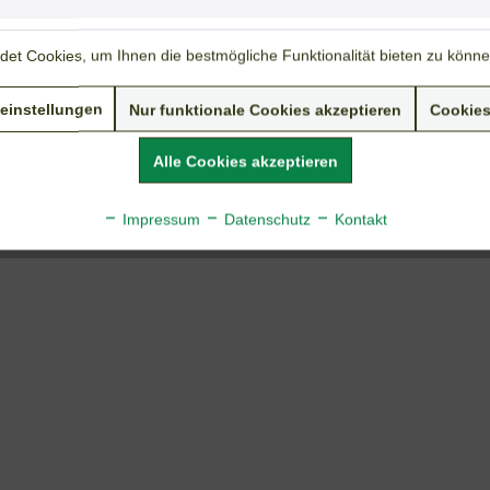
Insekten:
bes. für Hummeln
Bodenansprüche:
durchlässig
et Cookies, um Ihnen die bestmögliche Funktionalität bieten zu könn
Nährstoffbedarf:
gering
einstellungen
Nur funktionale Cookies akzeptieren
Cookies
Duft:
keiner
Weiterführende Links zu "Kaukasus - Fetthenne"
Alle Cookies akzeptieren
Fragen zum Artikel?
Weitere Artikel von Tolksdorf & Beckers
Impressum
Datenschutz
Kontakt