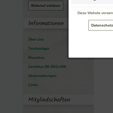
Widerruf erklären
Diese Website verwend
Informationen
Datenschutz
Über uns
Teichanlage
Bioanbau
Zertifikat DE-ÖKO-006
Veranstaltungen
Links
Mitgliedschaften