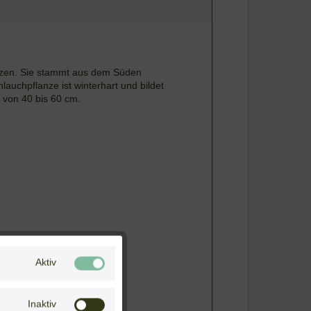
anzen. Sie stammt aus dem Süden
uchpflanze ist winterhart und bildet
e von 40 bis 60 cm.
Aktiv
Inaktiv