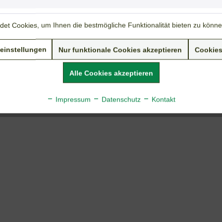
Nährstoffbedarf:
gering
Duft:
-
et Cookies, um Ihnen die bestmögliche Funktionalität bieten zu könn
Weiterführende Links zu "Weisse Schlauchpflanze"
einstellungen
Nur funktionale Cookies akzeptieren
Cookies
Fragen zum Artikel?
Weitere Artikel von Tolksdorf & Beckers
Alle Cookies akzeptieren
Impressum
Datenschutz
Kontakt