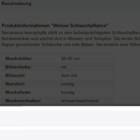
Beschreibung
Produktinformationen "Weisse Schlauchpflanze"
Sarracenia leucophylla zählt zu den farbenprächtigsten Schlauchpfl
Nordamerikas und wächst dort in Mooren und Sümpfen. Die bunte Schla
filigran gezeichnete Schläuche und rote Blüten. Sie erreicht eine Höh
Wuchshöhe:
30-60 cm
Blütenfarbe:
rot
Blütezeit:
Juni-Juli
Standort:
sonnig
Wuchsform:
horstig
Wuchsverhalten:
schwachwachsend
Herkunft:
Nordamerika
Insekten:
-
Wassertiefe:
Moorpflanze
Bodenansprüche:
sauer-humos